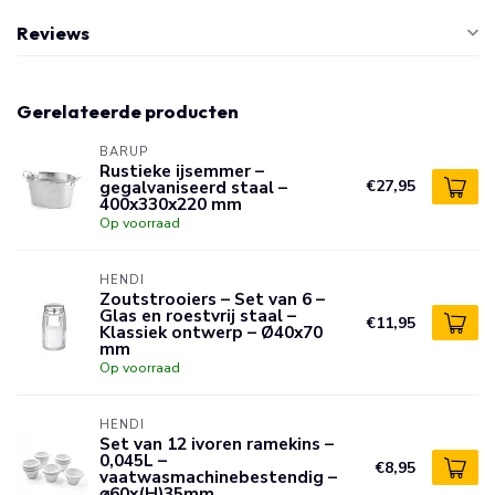
Reviews
Gerelateerde producten
BARUP
Rustieke ijsemmer –
gegalvaniseerd staal –
€27,95
400x330x220 mm
Op voorraad
HENDI
Zoutstrooiers – Set van 6 –
Glas en roestvrij staal –
€11,95
Klassiek ontwerp – Ø40x70
mm
Op voorraad
HENDI
Set van 12 ivoren ramekins –
0,045L –
€8,95
vaatwasmachinebestendig –
⌀60x(H)35mm