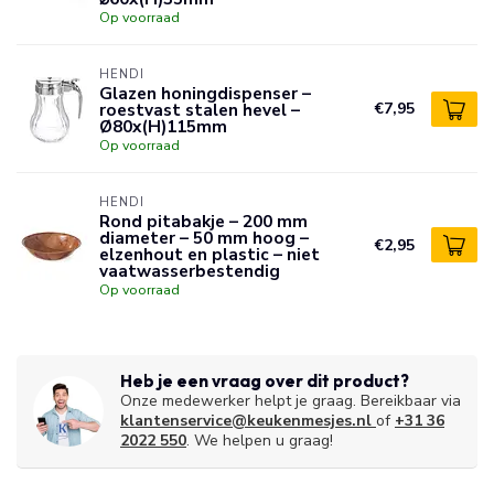
Op voorraad
HENDI
Glazen honingdispenser –
roestvast stalen hevel –
€7,95
Ø80x(H)115mm
Op voorraad
HENDI
Rond pitabakje – 200 mm
diameter – 50 mm hoog –
€2,95
elzenhout en plastic – niet
vaatwasserbestendig
Op voorraad
Heb je een vraag over dit product?
Onze medewerker helpt je graag. Bereikbaar via
klantenservice@keukenmesjes.nl
of
+31 36
2022 550
. We helpen u graag!