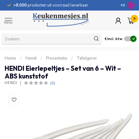
>8.000
producten uit voorraad leverbaar
100 dage
9.8
0
MENU
€
Incl. btw
Home
/
Hendi
/
Presentatie
/
Tafelgerei
HENDI Eierlepeltjes – Set van 6 – Wit –
ABS kunststof
(0)
HENDI