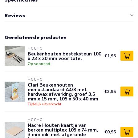
Reviews
Gerelateerde producten
HOCHO
Beukenhouten besteksteun 100
€1,95
x 23 x 20 mm voor tafel
Op voorraad
HOCHO
Clari Beukenhouten
menustandaard A4/3 met
€3,95
hardwax afwerking, groef 3,5
mm x 15 mm, 105 x 50 x 40 mm
Tijdelijk uitverkocht
HOCHO
Nacre Houten kaartje van
berken multiplex 105 x 74 mm,
€0,95
3 mm dik, met afgeronde