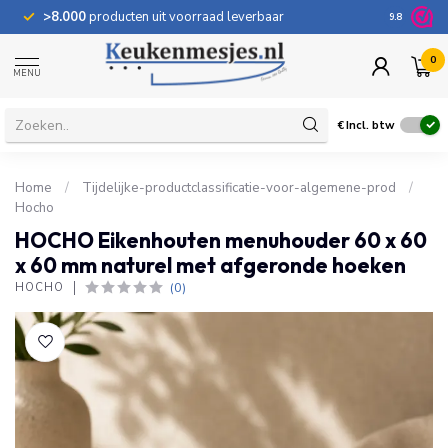
>8.000
producten uit voorraad leverbaar
100 dage
9.8
0
MENU
€
Incl. btw
Home
/
Tijdelijke-productclassificatie-voor-algemene-prod
/
Hocho
HOCHO Eikenhouten menuhouder 60 x 60
x 60 mm naturel met afgeronde hoeken
(0)
HOCHO