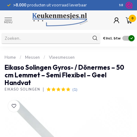
>8.000
producten uit voorraad leverbaar
100 dage
9.8
0
MENU
€
Incl. btw
Home
/
Messen
/
Vleesmessen
Eikaso Solingen Gyros- / Dönermes – 50
cm Lemmet – Semi Flexibel – Geel
Handvat
(1)
EIKASO SOLINGEN