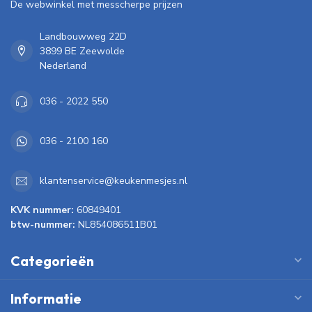
De webwinkel met messcherpe prijzen
Landbouwweg 22D
3899 BE Zeewolde
Nederland
036 - 2022 550
036 - 2100 160
klantenservice@keukenmesjes.nl
KVK nummer:
60849401
btw-nummer:
NL854086511B01
Categorieën
Informatie