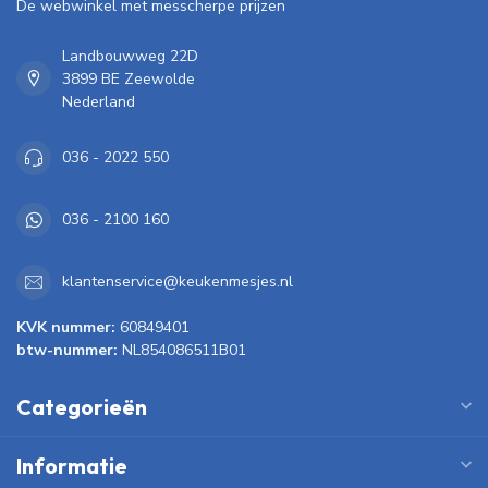
De webwinkel met messcherpe prijzen
Landbouwweg 22D
3899 BE Zeewolde
Nederland
036 - 2022 550
036 - 2100 160
klantenservice@keukenmesjes.nl
KVK nummer:
60849401
btw-nummer:
NL854086511B01
Categorieën
Informatie