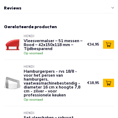
Reviews
Gerelateerde producten
HENDI
Vleesvermalser – 51 messen –
Rood – 42x150x118 mm –
€34,95
Tijdbesparend
Op voorraad
HENDI
Hamburgerpers - rvs 18/8 -
voor het persen van
hamburgers,
vaatwasmachinebestendig -
€18,95
diameter 16 cm x hoogte 7,8
cm - zilver - voor
professionele keuken
Op voorraad
HENDI
Set vleeshaken – robuust