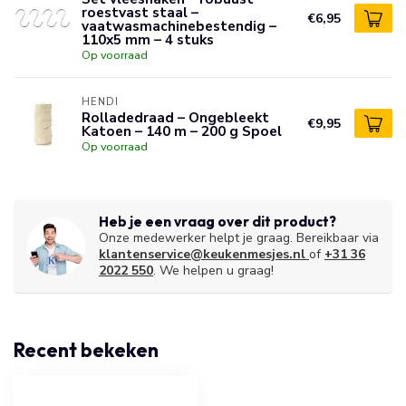
roestvast staal –
€6,95
vaatwasmachinebestendig –
110x5 mm – 4 stuks
Op voorraad
HENDI
Rolladedraad – Ongebleekt
€9,95
Katoen – 140 m – 200 g Spoel
Op voorraad
Heb je een vraag over dit product?
Onze medewerker helpt je graag. Bereikbaar via
klantenservice@keukenmesjes.nl
of
+31 36
2022 550
. We helpen u graag!
Recent bekeken