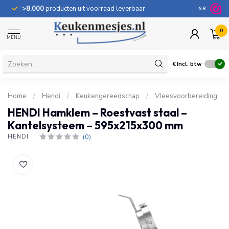
>8.000
producten uit voorraad leverbaar
100 dage
9.8
0
MENU
€
Incl. btw
Home
/
Hendi
/
Keukengereedschap
/
Vleesvoorbereiding
HENDI Hamklem – Roestvast staal –
Kantelsysteem – 595x215x300 mm
(0)
HENDI