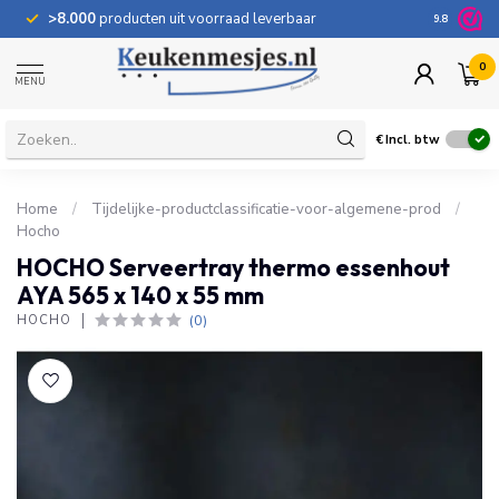
>8.000
producten uit voorraad leverbaar
100 dage
9.8
0
MENU
€
Incl. btw
Home
/
Tijdelijke-productclassificatie-voor-algemene-prod
/
Hocho
HOCHO Serveertray thermo essenhout
AYA 565 x 140 x 55 mm
(0)
HOCHO