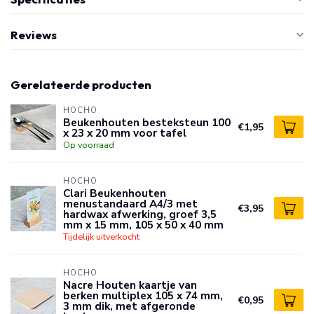
Reviews
Gerelateerde producten
HOCHO
Beukenhouten besteksteun 100
€1,95
x 23 x 20 mm voor tafel
Op voorraad
HOCHO
Clari Beukenhouten
menustandaard A4/3 met
€3,95
hardwax afwerking, groef 3,5
mm x 15 mm, 105 x 50 x 40 mm
Tijdelijk uitverkocht
HOCHO
Nacre Houten kaartje van
berken multiplex 105 x 74 mm,
€0,95
3 mm dik, met afgeronde