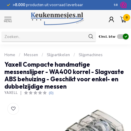
>8.000
producten uit voorraad leverbaar
100 dage
9.8
0
MENU
€
Incl. btw
Home
/
Messen
/
Slijpartikelen
/
Slijpmachines
Yaxell Compacte handmatige
messenslijper - WA400 korrel - Slagvaste
ABS behuizing - Geschikt voor enkel- en
dubbelzijdige messen
(0)
YAXELL