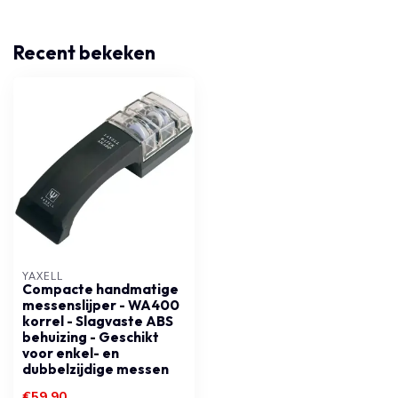
Recent bekeken
YAXELL
Compacte handmatige
messenslijper - WA400
korrel - Slagvaste ABS
behuizing - Geschikt
voor enkel- en
dubbelzijdige messen
€59,90