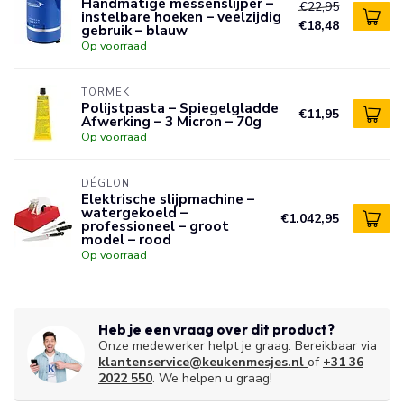
Handmatige messenslijper –
€22,95
instelbare hoeken – veelzijdig
€18,48
gebruik – blauw
Op voorraad
TORMEK
Polijstpasta – Spiegelgladde
€11,95
Afwerking – 3 Micron – 70g
Op voorraad
DÉGLON
Elektrische slijpmachine –
watergekoeld –
€1.042,95
professioneel – groot
model – rood
Op voorraad
Heb je een vraag over dit product?
Onze medewerker helpt je graag. Bereikbaar via
klantenservice@keukenmesjes.nl
of
+31 36
2022 550
. We helpen u graag!