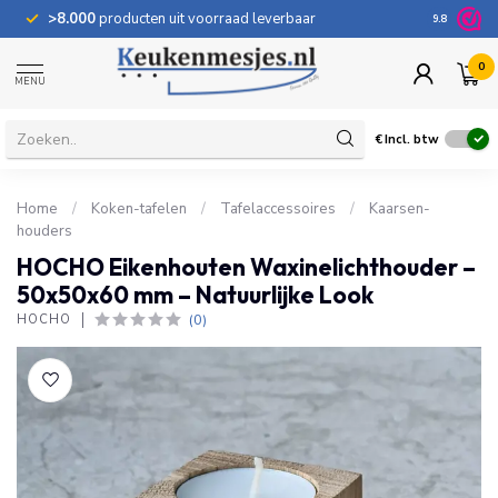
>8.000
producten uit voorraad leverbaar
100 dage
9.8
0
MENU
€
Incl. btw
Home
/
Koken-tafelen
/
Tafelaccessoires
/
Kaarsen-
houders
HOCHO Eikenhouten Waxinelichthouder –
50x50x60 mm – Natuurlijke Look
(0)
HOCHO