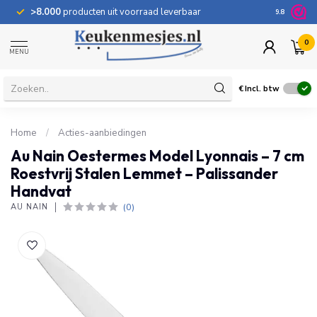
>8.000
producten uit voorraad leverbaar
100 dage
9.8
0
MENU
€
Incl. btw
Home
/
Acties-aanbiedingen
Au Nain Oestermes Model Lyonnais – 7 cm
Roestvrij Stalen Lemmet – Palissander
Handvat
(0)
AU NAIN