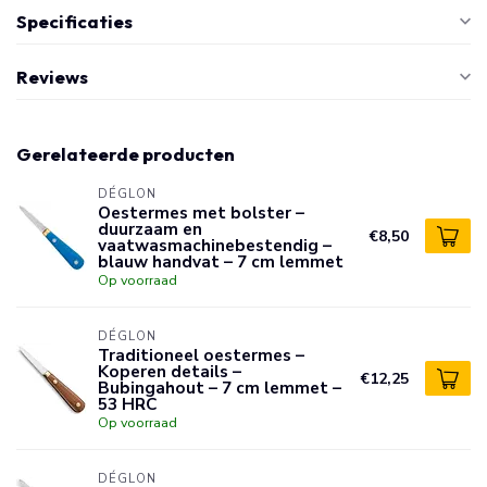
Specificaties
Reviews
Gerelateerde producten
DÉGLON
Oestermes met bolster –
duurzaam en
€8,50
vaatwasmachinebestendig –
blauw handvat – 7 cm lemmet
Op voorraad
DÉGLON
Traditioneel oestermes –
Koperen details –
€12,25
Bubingahout – 7 cm lemmet –
53 HRC
Op voorraad
DÉGLON