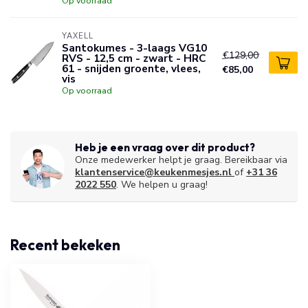
Op voorraad
YAXELL
Santokumes - 3-laags VG10
€129,00
RVS - 12,5 cm - zwart - HRC
61 - snijden groente, vlees,
€85,00
vis
Op voorraad
Heb je een vraag over dit product?
Onze medewerker helpt je graag. Bereikbaar via
klantenservice@keukenmesjes.nl
of
+31 36
2022 550
. We helpen u graag!
Recent bekeken