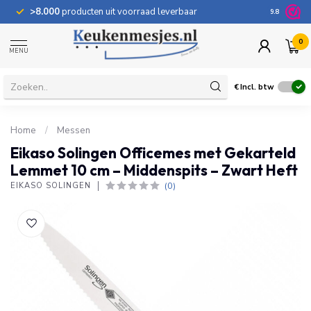
>8.000
producten uit voorraad leverbaar
100 dage
9.8
0
MENU
€
Incl. btw
Home
/
Messen
Eikaso Solingen Officemes met Gekarteld
Lemmet 10 cm – Middenspits – Zwart Heft
(0)
EIKASO SOLINGEN