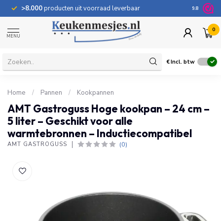
>8.000
producten uit voorraad leverbaar
100 dage
9.8
0
MENU
€
Incl. btw
Home
/
Pannen
/
Kookpannen
AMT Gastroguss Hoge kookpan – 24 cm –
5 liter – Geschikt voor alle
warmtebronnen – Inductiecompatibel
(0)
AMT GASTROGUSS