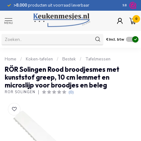
>8.000
producten uit voorraad leverbaar
100 dage
9.8
0
MENU
€
Incl. btw
Home
/
Koken-tafelen
/
Bestek
/
Tafelmessen
RÖR Solingen Rood broodjesmes met
kunststof greep, 10 cm lemmet en
microslijp voor broodjes en beleg
(0)
RÖR SOLINGEN