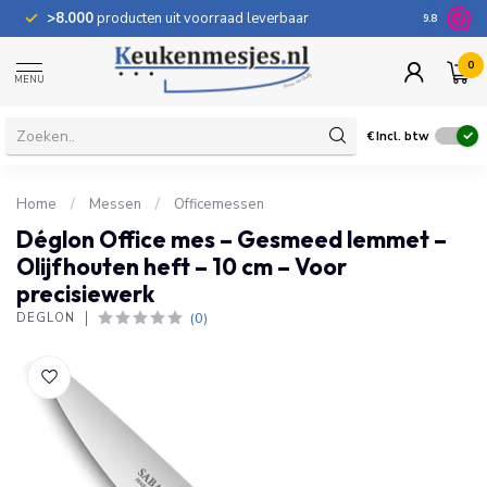
>8.000
producten uit voorraad leverbaar
100 dage
9.8
0
MENU
€
Incl. btw
Home
/
Messen
/
Officemessen
Déglon Office mes – Gesmeed lemmet –
Olijfhouten heft – 10 cm – Voor
precisiewerk
(0)
DÉGLON