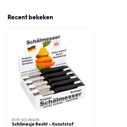
Product gewicht
gram
Recent bekeken
Product lengte
cm
RÖR SOLINGEN
Schilmesje Recht – Kunststof