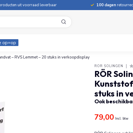
roducten uit voorraad leverbaar
100 dagen
retourrec
e op=op
andvat – RVS Lemmet – 20 stuks in verkoopdisplay
RÖR SOLINGEN
RÖR Solin
Kunststo
stuks in 
Ook beschikbaa
79,00
Incl. btw