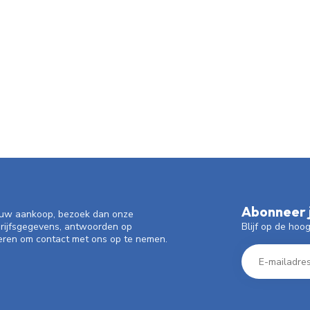
Abonneer j
f uw aankoop, bezoek dan onze
Blijf op de hoo
drijfsgegevens, antwoorden op
eren om contact met ons op te nemen.