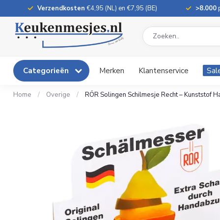
Verzendkosten
€4,95 (NL) en €7,95 (BE)
>8.000
p
Categorieën
Merken
Klantenservice
Sal
Home
/
Overige
/
RÖR Solingen Schilmesje Recht – Kunststof H