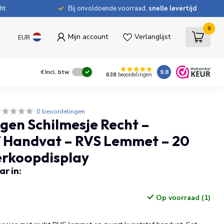
ht
Bij onvoldoende voorraad,
snelle levertijd
0
Mijn account
Verlanglijst
EUR
9.8
€
Incl. btw
638
beoordelingen
0 beoordelingen
gen Schilmesje Recht –
f Handvat – RVS Lemmet – 20
verkoopdisplay
r in:
Op voorraad (1)