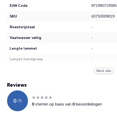
EAN Code
871990719585
SKU
63753009019
Roestvrijstaal
-
Vaatwasser veilig
-
Lengte lemmet
-
Lengte handgreep
-
Garantie
-
Bekijk alles
Slijpwijze
-
Reviews
Hardheid
-
0
/
5
Materiaal lemmet
-
0
sterren op basis van
0
beoordelingen
Materiaal handgreep
-