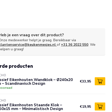
Heb je een vraag over dit product?
Onze medewerker helpt je graag. Bereikbaar via
klantenservice@keukenmesjes.nl
of
+31 36 2022 550
. We
helpen u graag!
rde producten
CHO
ssief Eikenhouten Wandklok – Ø240x20
€33,95
 – Scandinavisch Design
voorraad
CHO
sief Eikenhouten Staande Klok –
€19,95
50x15 mm – Minimalistisch Design