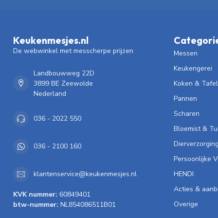
Keukenmesjes.nl
Categori
De webwinkel met messcherpe prijzen
Messen
Keukengerei
Landbouwweg 22D
3899 BE Zeewolde
Koken & Tafe
Nederland
Pannen
Scharen
036 - 2022 550
Bloemist & Tu
Dierverzorgin
036 - 2100 160
Persoonlijke 
HENDI
klantenservice@keukenmesjes.nl
Acties & aanb
KVK nummer:
60849401
Overige
btw-nummer:
NL854086511B01