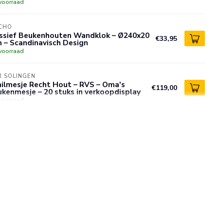
voorraad
CHO
ssief Beukenhouten Wandklok – Ø240x20
€33,95
 – Scandinavisch Design
voorraad
R SOLINGEN
hilmesje Recht Hout – RVS – Oma's
€119,00
kenmesje – 20 stuks in verkoopdisplay
voorraad
ID
€16,25
els – kleine kop – gegalvaniseerd – 15
 – 5000 stuks
€11,95
voorraad