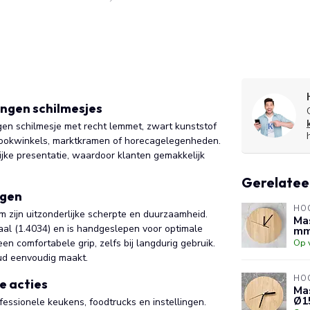
ingen schilmesjes
en schilmesje met recht lemmet, zwart kunststof
 kookwinkels, marktkramen of horecagelegenheden.
jke presentatie, waardoor klanten gemakkelijk
Gerelatee
ngen
HO
om zijn uitzonderlijke scherpte en duurzaamheid.
Ma
aal (1.4034) en is handgeslepen voor optimale
mm
n comfortabele grip, zelfs bij langdurig gebruik.
Op 
ud eenvoudig maakt.
HO
e acties
Mas
Ø1
fessionele keukens, foodtrucks en instellingen.