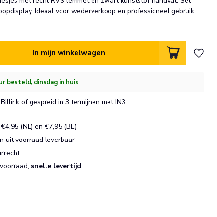
esjes met recht RVS lemmet en zwart kunststof handvat. Set
koopdisplay. Ideaal voor wederverkoop en professioneel gebruik.
In mijn winkelwagen
ur besteld, dinsdag in huis
Billink of gespreid in 3 termijnen met IN3
€4,95 (NL) en €7,95 (BE)
 uit voorraad leverbaar
urrecht
 voorraad,
snelle levertijd