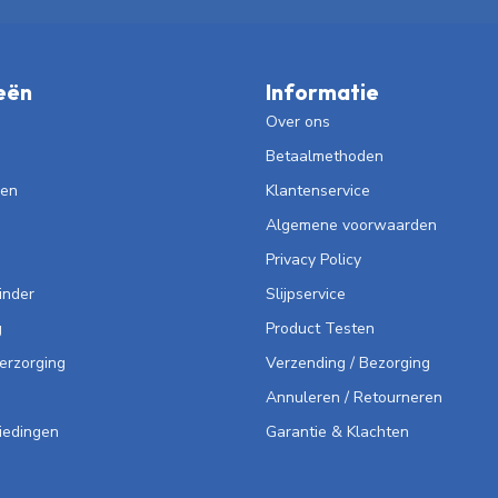
eën
Informatie
Over ons
Betaalmethoden
len
Klantenservice
Algemene voorwaarden
Privacy Policy
inder
Slijpservice
g
Product Testen
Verzorging
Verzending / Bezorging
Annuleren / Retourneren
iedingen
Garantie & Klachten