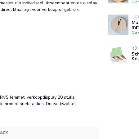
Op 
mesjes zijn individueel uitneembaar en de display
irect klaar zijn voor verkoop of gebruik.
HO
Ma
mm
Op 
RÖ
Sc
Keu
Op 
RAP
Nag
mm
Op 
 RVS lemmet, verkoopdisplay 20 stuks,
, promotionele acties, Duitse kwaliteit
LACK