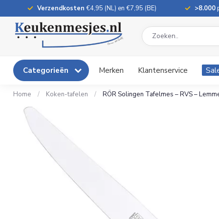
Verzendkosten
€4,95 (NL) en €7,95 (BE)
>8.000
p
Categorieën
Merken
Klantenservice
Sal
Home
/
Koken-tafelen
/
RÖR Solingen Tafelmes – RVS – Lemmet