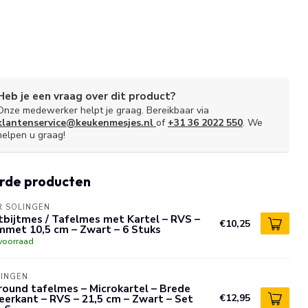
Heb je een vraag over dit product?
Onze medewerker helpt je graag. Bereikbaar via
klantenservice@keukenmesjes.nl
of
+31 36 2022 550
. We
helpen u graag!
rde producten
R SOLINGEN
bijtmes / Tafelmes met Kartel – RVS –
€10,25
mmet 10,5 cm – Zwart – 6 Stuks
voorraad
LINGEN
round tafelmes – Microkartel – Brede
erkant – RVS – 21,5 cm – Zwart – Set
€12,95