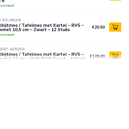
 6
voorraad
R SOLINGEN
bijtmes / Tafelmes met Kartel – RVS –
€20,50
mmet 10,5 cm – Zwart – 12 Stuks
voorraad
BERT HERDER
bijtmes / Tafelmes met Kartel – RVS –
€129,00
mmet 12 cm – Heft POM Zwart – 6 Stuks
voorraad
LINGEN
elmes – Allround Kartelmes – Brede
€10,95
erkant – RVS – 21,5 cm – Set van 5
voorraad