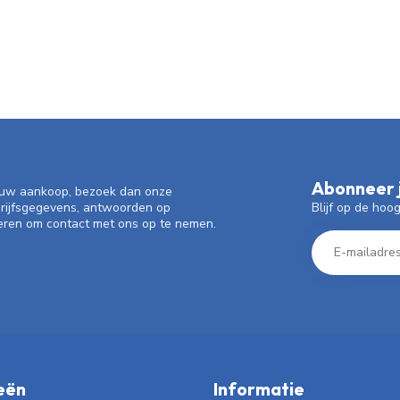
Abonneer j
f uw aankoop, bezoek dan onze
Blijf op de hoo
drijfsgegevens, antwoorden op
eren om contact met ons op te nemen.
eën
Informatie