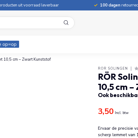
roducten uit voorraad leverbaar
100 dagen
retourrec
e op=op
 10,5 cm – Zwart Kunststof
RÖR SOLINGEN
RÖR Soli
10,5 cm –
Ook beschikbaa
3,50
Incl. btw
Ervaar de precisie v
scherp lemmet van 