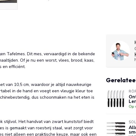
gen Tafelmes. Dit mes, vervaardigd in de bekende
altijden. Of je nu een worst, vlees, brood, kaas,
 en efficiënt.
Gerelatee
met van 10,5 cm, waardoor je altijd nauwkeurige
rtabel in de hand en voegt een vleugje kleur toe
RÖ
Ont
achinebestendig, dus schoonmaken na het eten is
Le
Op 
 stijlvol. Het handvat van zwart kunststof biedt
SO
All
 is gemaakt van roestvrij staal, wat zorgt voor
sme
s niet alleen een praktische keuze, maar ook een