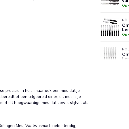
van
Op 
RÖ
Ont
Le
Op 
RO
Ont
Le
Op 
SO
Taf
Sme
se precisie in huis, maar ook een mes dat je
Op 
 bereidt of een uitgebreid diner, dit mes is je
 met dit hoogwaardige mes dat zowel stijlvol als
 Solingen Mes, Vaatwasmachinebestendig,