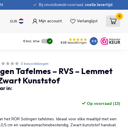
ht
Bij onvoldoende voorraad,
snelle levertijd
0
Mijn account
Verlanglijst
EUR
9.8
€
Incl. btw
638
beoordelingen
0 beoordelingen
ngen Tafelmes – RVS – Lemmet
 Zwart Kunststof
r in:
Op voorraad (13)
an het RÖR Solingen tafelmes. Ideaal voor elke maaltijd met een
10,5 cm en vaatwasmachinebestendig. Zwart kunststof handvat.