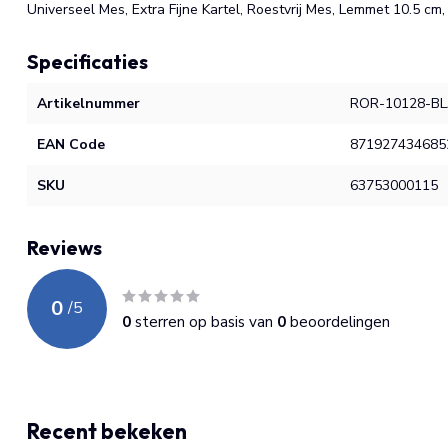
Universeel Mes, Extra Fijne Kartel, Roestvrij Mes, Lemmet 10.5 cm
Specificaties
Artikelnummer
ROR-10128-B
EAN Code
871927434685
SKU
63753000115
Reviews
0
/
5
0
sterren op basis van
0
beoordelingen
Recent bekeken