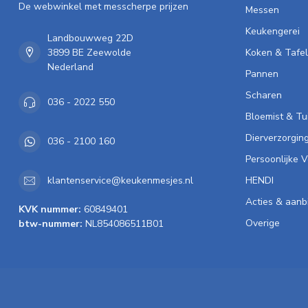
De webwinkel met messcherpe prijzen
Messen
Keukengerei
Landbouwweg 22D
3899 BE Zeewolde
Koken & Tafe
Nederland
Pannen
Scharen
036 - 2022 550
Bloemist & Tu
Dierverzorgin
036 - 2100 160
Persoonlijke 
HENDI
klantenservice@keukenmesjes.nl
Acties & aanb
KVK nummer:
60849401
Overige
btw-nummer:
NL854086511B01