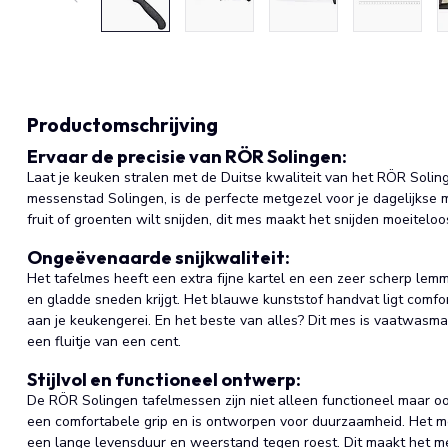
Productomschrijving
Ervaar de precisie van RÖR Solingen:
Laat je keuken stralen met de Duitse kwaliteit van het RÖR Solin
messenstad Solingen, is de perfecte metgezel voor je dagelijkse ma
fruit of groenten wilt snijden, dit mes maakt het snijden moeiteloos
Ongeëvenaarde snijkwaliteit:
Het tafelmes heeft een extra fijne kartel en een zeer scherp lem
en gladde sneden krijgt. Het blauwe kunststof handvat ligt comfo
aan je keukengerei. En het beste van alles? Dit mes is vaatwasm
een fluitje van een cent.
Stijlvol en functioneel ontwerp:
De RÖR Solingen tafelmessen zijn niet alleen functioneel maar ook
een comfortabele grip en is ontworpen voor duurzaamheid. Het mes
een lange levensduur en weerstand tegen roest. Dit maakt het me