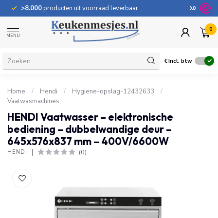
>8.000
producten uit voorraad leverbaar
100 dage
9.8
0
MENU
€
Incl. btw
Home
/
Hendi
/
Hygiene-opslag-12432633
/
Vaatwasmachines
HENDI Vaatwasser – elektronische
bediening – dubbelwandige deur –
645x576x837 mm – 400V/6600W
(0)
HENDI