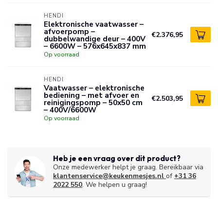
HENDI
Elektronische vaatwasser –
afvoerpomp –
€2.376,95
dubbelwandige deur – 400V
– 6600W – 576x645x837 mm
Op voorraad
HENDI
Vaatwasser – elektronische
bediening – met afvoer en
€2.503,95
reinigingspomp – 50x50 cm
– 400V/6600W
Op voorraad
Heb je een vraag over dit product?
Onze medewerker helpt je graag. Bereikbaar via
klantenservice@keukenmesjes.nl
of
+31 36
2022 550
. We helpen u graag!