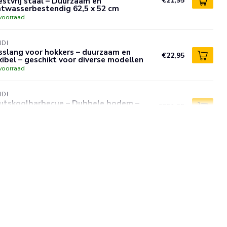
stvrij staal – Duurzaam en
€21,95
atwasserbestendig 62,5 x 52 cm
voorraad
NDI
sslang voor hokkers – duurzaam en
€22,95
xibel – geschikt voor diverse modellen
voorraad
NDI
utskoolbarbecue – Dubbele bodem –
€251,95
montabele poten – 770x380x760 mm
voorraad
NDI
ekhoes voor grill/roast – UV-bestendig
€21,95
VA – 720x560x360 mm
voorraad