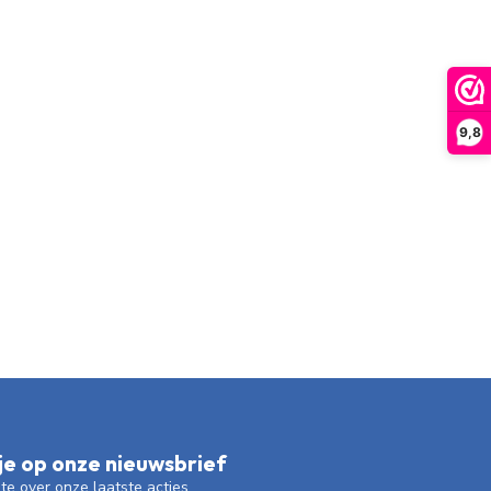
9,8
e op onze nieuwsbrief
gte over onze laatste acties