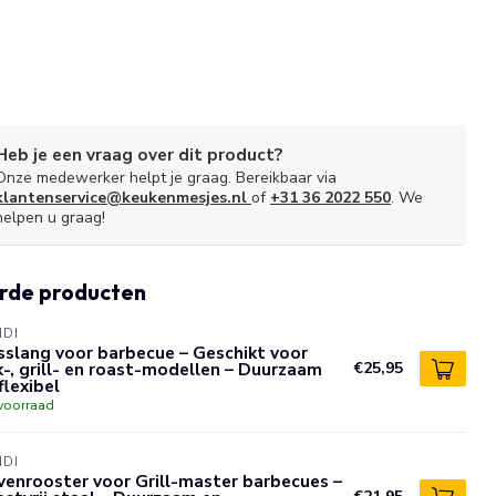
Heb je een vraag over dit product?
Onze medewerker helpt je graag. Bereikbaar via
klantenservice@keukenmesjes.nl
of
+31 36 2022 550
. We
helpen u graag!
rde producten
NDI
slang voor barbecue – Geschikt voor
-, grill- en roast-modellen – Duurzaam
€25,95
flexibel
voorraad
NDI
enrooster voor Grill-master barbecues –