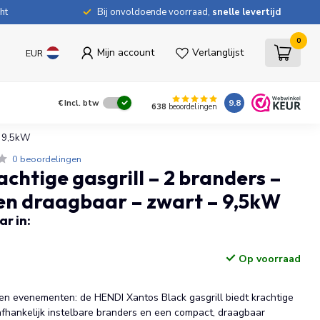
ht
Bij onvoldoende voorraad,
snelle levertijd
0
Mijn account
Verlanglijst
EUR
9.8
€
Incl. btw
638
beoordelingen
– 9,5kW
0 beoordelingen
chtige gasgrill – 2 branders –
en draagbaar – zwart – 9,5kW
r in:
Op voorraad
 en evenementen: de HENDI Xantos Black gasgrill biedt krachtige
afhankelijk instelbare branders en een compact, draagbaar