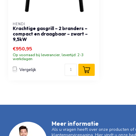
HENDI
Krachtige gasgrill – 2 branders –
compact en draagbaar – zwart –
9,5kW
€950,95
Op voorraad bij leverancier, levertijd: 2-3
werkdagen
Vergelijk
Meer informatie
Als u vragen heeft over onze producten o
klantenservicepagina. Hier vindt u onze be