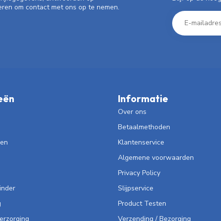
eren om contact met ons op te nemen.
eën
Informatie
Over ons
Betaalmethoden
len
Klantenservice
Algemene voorwaarden
Privacy Policy
inder
Slijpservice
g
Product Testen
Verzorging
Verzending / Bezorging