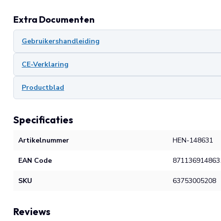
Extra Documenten
Gebruikershandleiding
CE-Verklaring
Productblad
Specificaties
Artikelnummer
HEN-148631
EAN Code
871136914863
SKU
63753005208
Reviews