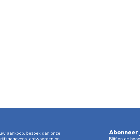
Abonneer j
f uw aankoop, bezoek dan onze
Blijf op de hoo
drijfsgegevens, antwoorden op