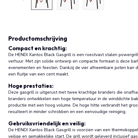
Productomschrijving
Compact en krachtig:
De HENDI Xantos Black Gasgrill is een roestvast stalen powergrill
verhuur. Met zijn solide ontwerp en compacte formaat is deze bar
evenementen en feesten. Dankzij de vier afneembare poten kan de
een fluitje van een cent maakt.
Hoge prestaties:
Deze gasgrill is uitgerust met twee krachtige branders die onafh
branders ontwikkelen een hoge temperatuur in de winddichte bak
productie met een hoog volume. De hoge hitte verbrandt het groo
resulteert in minder schrobben en een eenvoudige reiniging.
Gebruiksvriendelijk en veilig:
De HENDI Xantos Black Gasgrill is voorzien van een thermokoppel
veilige en gemakkelijke start. De grill wordt geleverd inclusief ga