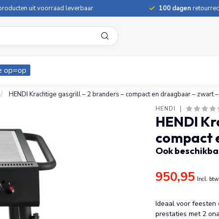
roducten uit voorraad leverbaar
100 dagen
retourrec
e op=op
/
HENDI Krachtige gasgrill – 2 branders – compact en draagbaar – zwart 
HENDI
HENDI Kra
compact 
Ook beschikbaa
950,95
Incl. btw
Ideaal voor feesten
prestaties met 2 on