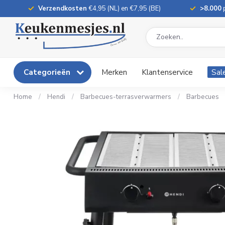
Verzendkosten
€4,95 (NL) en €7,95 (BE)
>8.000
p
Categorieën
Merken
Klantenservice
Sal
Home
/
Hendi
/
Barbecues-terrasverwarmers
/
Barbecues