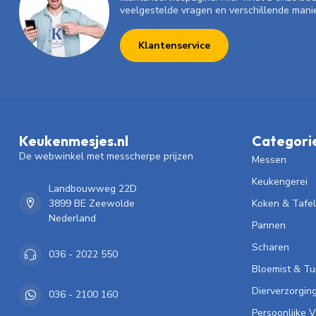
veelgestelde vragen en verschillende mani
Klantenservice
Keukenmesjes.nl
Categori
De webwinkel met messcherpe prijzen
Messen
Keukengerei
Landbouwweg 22D
3899 BE Zeewolde
Koken & Tafe
Nederland
Pannen
Scharen
036 - 2022 550
Bloemist & Tu
Dierverzorgin
036 - 2100 160
Persoonlijke 