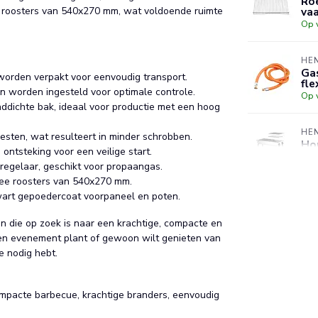
Roe
e roosters van 540x270 mm, wat voldoende ruimte
va
Op 
HE
Ga
orden verpakt voor eenvoudig transport.
fle
n worden ingesteld voor optimale controle.
Op 
ddichte bak, ideaal voor productie met een hoog
HE
esten, wat resulteert in minder schrobben.
Ho
ontsteking voor een veilige start.
De
regelaar, geschikt voor propaangas.
Op 
wee roosters van 540x270 mm.
wart gepoedercoat voorpaneel en poten.
HE
Afd
n die op zoek is naar een krachtige, compacte en
PE
 een evenement plant of gewoon wilt genieten van
Op 
je nodig hebt.
ompacte barbecue, krachtige branders, eenvoudig