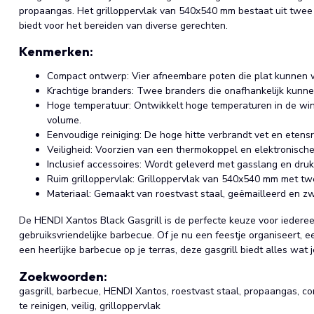
propaangas. Het grilloppervlak van 540x540 mm bestaat uit twe
biedt voor het bereiden van diverse gerechten.
Kenmerken:
Compact ontwerp: Vier afneembare poten die plat kunnen w
Krachtige branders: Twee branders die onafhankelijk kunne
Hoge temperatuur: Ontwikkelt hoge temperaturen in de win
volume.
Eenvoudige reiniging: De hoge hitte verbrandt vet en etensr
Veiligheid: Voorzien van een thermokoppel en elektronische 
Inclusief accessoires: Wordt geleverd met gasslang en druk
Ruim grilloppervlak: Grilloppervlak van 540x540 mm met t
Materiaal: Gemaakt van roestvast staal, geëmailleerd en z
De HENDI Xantos Black Gasgrill is de perfecte keuze voor iederee
gebruiksvriendelijke barbecue. Of je nu een feestje organiseert,
een heerlijke barbecue op je terras, deze gasgrill biedt alles wat 
Zoekwoorden:
gasgrill, barbecue, HENDI Xantos, roestvast staal, propaangas, c
te reinigen, veilig, grilloppervlak