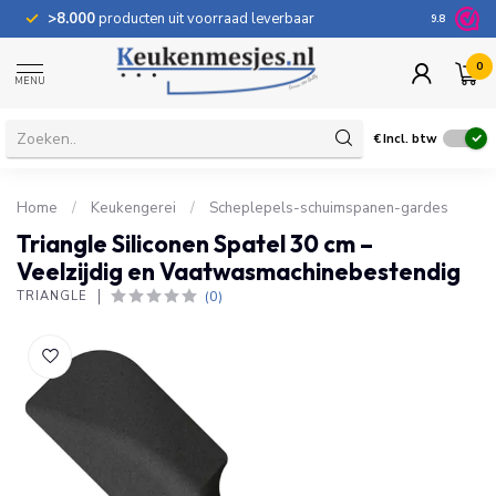
>8.000
producten uit voorraad leverbaar
100 dage
9.8
0
MENU
€
Incl. btw
Home
/
Keukengerei
/
Scheplepels-schuimspanen-gardes
Triangle Siliconen Spatel 30 cm –
Veelzijdig en Vaatwasmachinebestendig
(0)
TRIANGLE