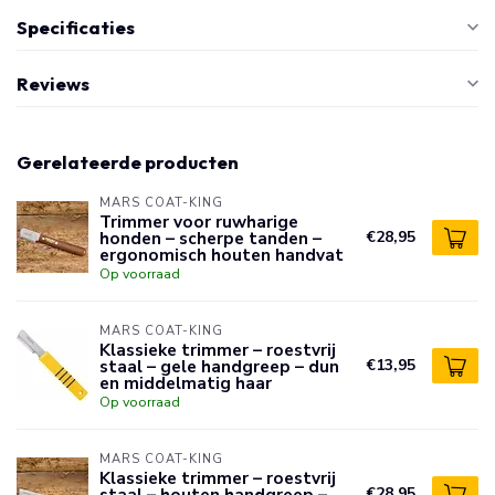
Specificaties
Reviews
Gerelateerde producten
MARS COAT-KING
Trimmer voor ruwharige
honden – scherpe tanden –
€28,95
ergonomisch houten handvat
Op voorraad
MARS COAT-KING
Klassieke trimmer – roestvrij
staal – gele handgreep – dun
€13,95
en middelmatig haar
Op voorraad
MARS COAT-KING
Klassieke trimmer – roestvrij
staal – houten handgreep –
€28,95