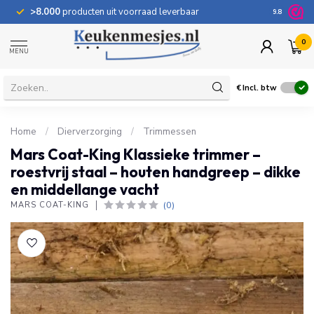
>8.000
producten uit voorraad leverbaar
100 dage
9.8
0
MENU
€
Incl. btw
Home
/
Dierverzorging
/
Trimmessen
Mars Coat-King Klassieke trimmer –
roestvrij staal – houten handgreep – dikke
en middellange vacht
(0)
MARS COAT-KING