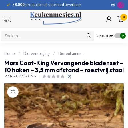
>8.000
producten uit voorraad leverbaar
100 dage
9.8
0
MENU
€
Incl. btw
Home
/
Dierverzorging
/
Dierenkammen
Mars Coat-King Vervangende bladenset –
10 haken – 3,5 mm afstand – roestvrij staal
(0)
MARS COAT-KING