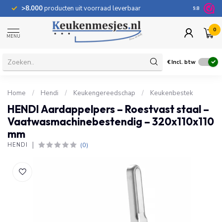
>8.000
producten uit voorraad leverbaar
100 dage
9.8
0
MENU
€
Incl. btw
Home
/
Hendi
/
Keukengereedschap
/
Keukenbestek
HENDI Aardappelpers – Roestvast staal –
Vaatwasmachinebestendig – 320x110x110
mm
(0)
HENDI