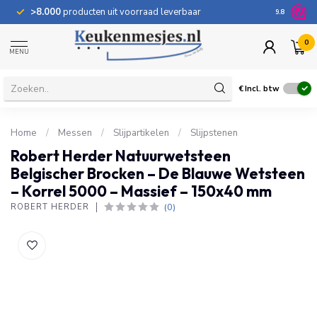
>8.000
producten uit voorraad leverbaar
100 dage
9.8
0
MENU
€
Incl. btw
Home
/
Messen
/
Slijpartikelen
/
Slijpstenen
Robert Herder Natuurwetsteen
Belgischer Brocken – De Blauwe Wetsteen
– Korrel 5000 – Massief – 150x40 mm
(0)
ROBERT HERDER