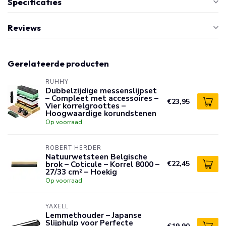
Specificaties
Reviews
Gerelateerde producten
RUHHY
Dubbelzijdige messenslijpset
– Compleet met accessoires –
€23,95
Vier korrelgroottes –
Hoogwaardige korundstenen
Op voorraad
ROBERT HERDER
Natuurwetsteen Belgische
brok – Coticule – Korrel 8000 –
€22,45
27/33 cm² – Hoekig
Op voorraad
YAXELL
Lemmethouder – Japanse
Slijphulp voor Perfecte