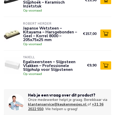
€19,90
Slijphoek – Keramisch
Inzetstuk
Op voorraad
ROBERT HERDER
Japanse Wetsteen –
Kitayama – Harsgebonden –
€157,00
Geel – Korrel 8000 –
205x75x25 mm
Op voorraad
YAXELL
Egaliseersteen – Slijpsteen
Vlakken – Professionele
€9,90
Slijphulp voor Slijpstenen
Op voorraad
Heb je een vraag over dit product?
Onze medewerker helpt je graag. Bereikbaar via
klantenservice@keukenmesjes.nl
of
+31 36
2022 550
. We helpen u graag!