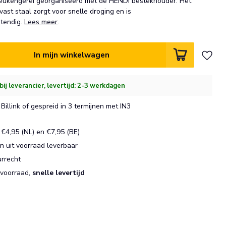
keukengerei georganiseerd met de HENDI bestekhouder. Het
ast staal zorgt voor snelle droging en is
tendig.
Lees meer
.
In mijn winkelwagen
bij leverancier, levertijd: 2-3 werkdagen
Billink of gespreid in 3 termijnen met IN3
€4,95 (NL) en €7,95 (BE)
 uit voorraad leverbaar
urrecht
 voorraad,
snelle levertijd