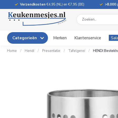
Verzendkosten
€4,95 (NL) en €7,95 (BE)
>8.000
p
Categorieën
Merken
Klantenservice
Sal
Home
/
Hendi
/
Presentatie
/
Tafelgerei
/
HENDI Bestekho