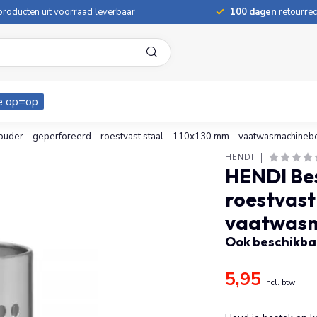
roducten uit voorraad leverbaar
100 dagen
retourrec
e op=op
uder – geperforeerd – roestvast staal – 110x130 mm – vaatwasmachineb
HENDI
HENDI Be
roestvast
vaatwasm
Ook beschikbaa
5,95
Incl. btw