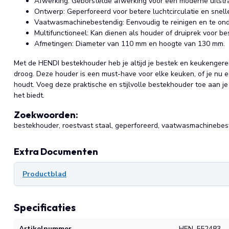
Afwerking: Geborstelde afwerking voor een moderne uitstra
Ontwerp: Geperforeerd voor betere luchtcirculatie en snell
Vaatwasmachinebestendig: Eenvoudig te reinigen en te on
Multifunctioneel: Kan dienen als houder of druiprek voor be
Afmetingen: Diameter van 110 mm en hoogte van 130 mm.
Met de HENDI bestekhouder heb je altijd je bestek en keukengere
droog. Deze houder is een must-have voor elke keuken, of je nu 
houdt. Voeg deze praktische en stijlvolle bestekhouder toe aan j
het biedt.
Zoekwoorden:
bestekhouder, roestvast staal, geperforeerd, vaatwasmachinebes
Extra Documenten
Productblad
Specificaties
Artikelnummer
HEN-552483