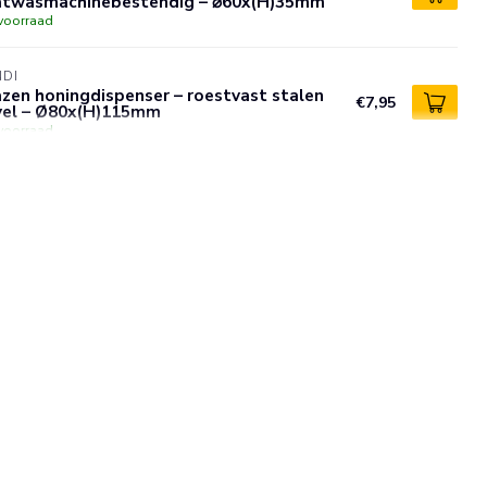
atwasmachinebestendig – ⌀60x(H)35mm
voorraad
NDI
zen honingdispenser – roestvast stalen
€7,95
vel – Ø80x(H)115mm
voorraad
NDI
p bord – geëmailleerd staal – wit met
auwe rand – Ø180 mm – stapelbaar – oven-
€5,95
 vaatwasmachinebestendig
voorraad