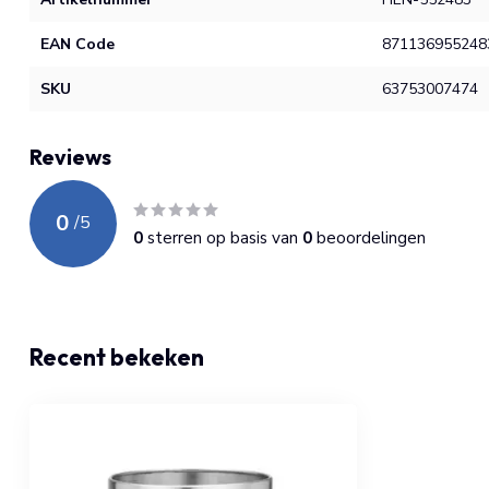
EAN Code
871136955248
SKU
63753007474
Reviews
0
/
5
0
sterren op basis van
0
beoordelingen
Recent bekeken