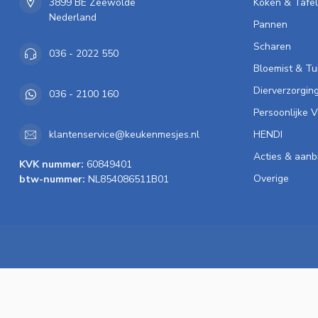
3899 BE Zeewolde
Koken & Tafe
Nederland
Pannen
Scharen
036 - 2022 550
Bloemist & Tu
Dierverzorgin
036 - 2100 160
Persoonlijke 
HENDI
klantenservice@keukenmesjes.nl
Acties & aanb
KVK nummer:
60849401
Overige
btw-nummer:
NL854086511B01