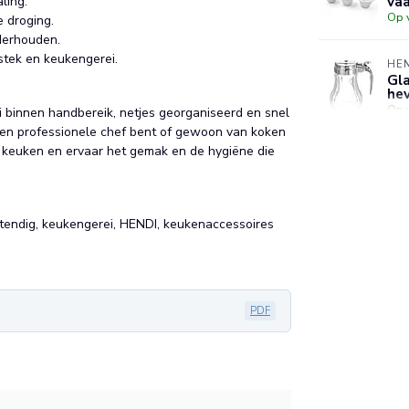
va
ling.
Op 
e droging.
derhouden.
stek en keukengerei.
HE
Gla
he
Op 
i binnen handbereik, netjes georganiseerd en snel
een professionele chef bent of gewoon van koken
e keuken en ervaar het gemak en de hygiëne die
HE
Die
bl
en
Op 
tendig, keukengerei, HENDI, keukenaccessoires
PDF