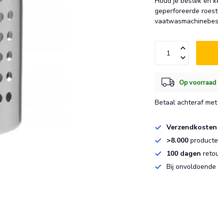
Houd je bestek en 
geperforeerde roestv
vaatwasmachinebes
Op voorraad 
Betaal achteraf met 
Verzendkosten
>8.000
producten
100 dagen
reto
Bij onvoldoende