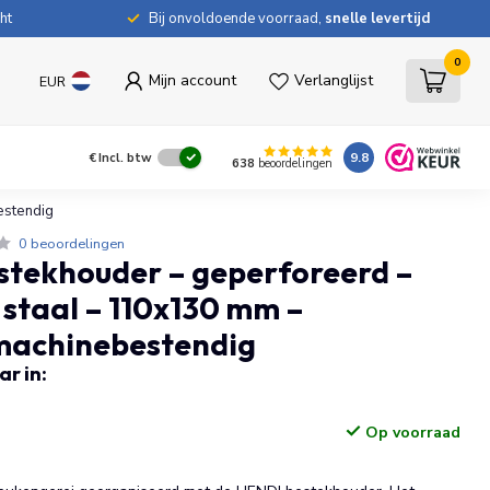
ht
Bij onvoldoende voorraad,
snelle levertijd
0
Mijn account
Verlanglijst
EUR
9.8
€
Incl. btw
638
beoordelingen
estendig
0 beoordelingen
stekhouder – geperforeerd –
 staal – 110x130 mm –
achinebestendig
r in:
Op voorraad