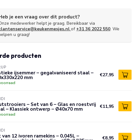
Heb je een vraag over dit product?
Onze medewerker helpt je graag. Bereikbaar via
klantenservice@keukenmesjes.nl
of
+31 36 2022 550
. We
helpen u graag!
rde producten
RUP
tieke ijsemmer – gegalvaniseerd staal –
€27,95
0x330x220 mm
voorraad
NDI
tstrooiers – Set van 6 – Glas en roestvrij
€11,95
aal – Klassiek ontwerp – Ø40x70 mm
voorraad
NDI
 van 12 ivoren ramekins – 0,045L –
€8,95