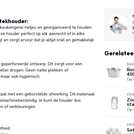
stekhouder:
 keukengerei netjes en georganiseerd te houden.
 houder perfect op elk aanrecht of in elke
 en zorgt ervoor dat je altijd snel en gemakkelijk
Gerelatee
 geperforeerde ontwerp. Dit zorgt voor een
BA
Rus
neller drogen. Geen natte plekken of
40
 maar ook hygiënisch.
Op 
al met een geborstelde afwerking. Dit materiaal
HE
Zou
asmachinebestendig. Je kunt de houder dus
st
n of verkleuringen.
Op 
HE
mheid.
Set