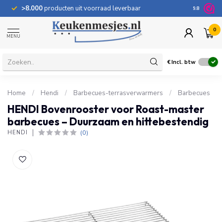
>8.000
producten uit voorraad leverbaar
100 dage
9.8
0
MENU
€
Incl. btw
Home
/
Hendi
/
Barbecues-terrasverwarmers
/
Barbecues
HENDI Bovenrooster voor Roast-master
barbecues – Duurzaam en hittebestendig
(0)
HENDI