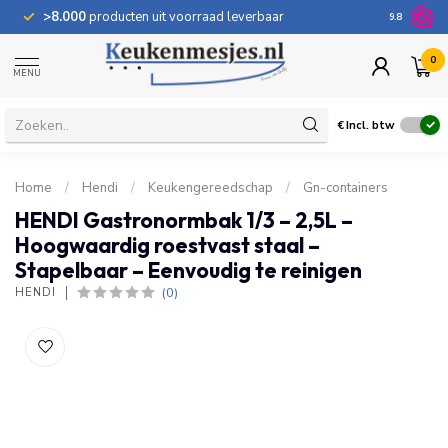
>8.000
producten uit voorraad leverbaar
100 dage
9.8
0
MENU
€
Incl. btw
Home
/
Hendi
/
Keukengereedschap
/
Gn-containers
HENDI Gastronormbak 1/3 – 2,5L –
Hoogwaardig roestvast staal –
Stapelbaar – Eenvoudig te reinigen
(0)
HENDI