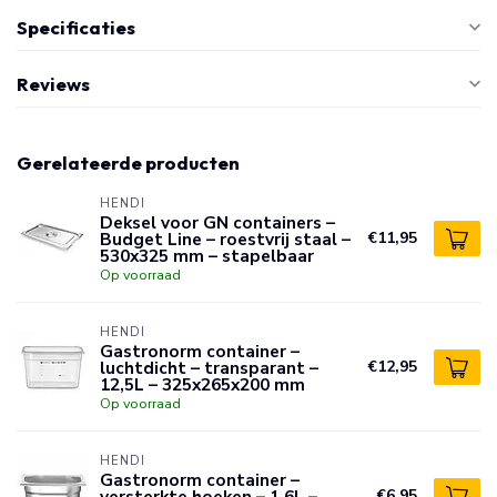
Specificaties
Reviews
Gerelateerde producten
HENDI
Deksel voor GN containers –
Budget Line – roestvrij staal –
€11,95
530x325 mm – stapelbaar
Op voorraad
HENDI
Gastronorm container –
luchtdicht – transparant –
€12,95
12,5L – 325x265x200 mm
Op voorraad
HENDI
Gastronorm container –
versterkte hoeken – 1,6L –
€6,95