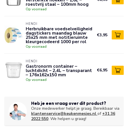
roestvrij staal – 100mm hoog
Op voorraad
HENDI
Herbruikbare voedselveiligheid
dagstickers maandag blauw
€3,95
25x25 mm met notitieruimte
kleurgecodeerd 1000 per rol
Op voorraad
HENDI
Gastronorm container –
luchtdicht – 2,4L – transparant
€6,95
– 176x162x150 mm
Op voorraad
Heb je een vraag over dit product?
Onze medewerker helpt je graag. Bereikbaar via
klantenservice@keukenmesjes.nl
of
+31 36
2022 550
. We helpen u graag!