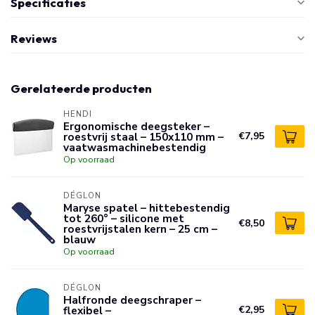
Specificaties
Reviews
Gerelateerde producten
HENDI
Ergonomische deegsteker –
roestvrij staal – 150x110 mm –
€7,95
vaatwasmachinebestendig
Op voorraad
DÉGLON
Maryse spatel – hittebestendig
tot 260° – silicone met
€8,50
roestvrijstalen kern – 25 cm –
blauw
Op voorraad
DÉGLON
Halfronde deegschraper –
flexibel –
€2,95