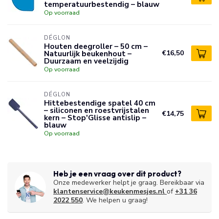
temperatuurbestendig – blauw
Op voorraad
DÉGLON
Houten deegroller – 50 cm –
Natuurlijk beukenhout –
€16,50
Duurzaam en veelzijdig
Op voorraad
DÉGLON
Hittebestendige spatel 40 cm
– siliconen en roestvrijstalen
€14,75
kern – Stop'Glisse antislip –
blauw
Op voorraad
Heb je een vraag over dit product?
Onze medewerker helpt je graag. Bereikbaar via
klantenservice@keukenmesjes.nl
of
+31 36
2022 550
. We helpen u graag!