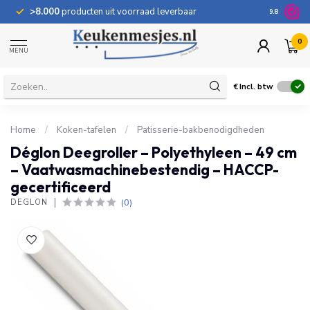
>8.000
producten uit voorraad leverbaar
100 dage
9.8
0
MENU
€
Incl. btw
Home
/
Koken-tafelen
/
Patisserie-bakbenodigdheden
Déglon Deegroller – Polyethyleen – 49 cm
– Vaatwasmachinebestendig – HACCP-
gecertificeerd
(0)
DÉGLON