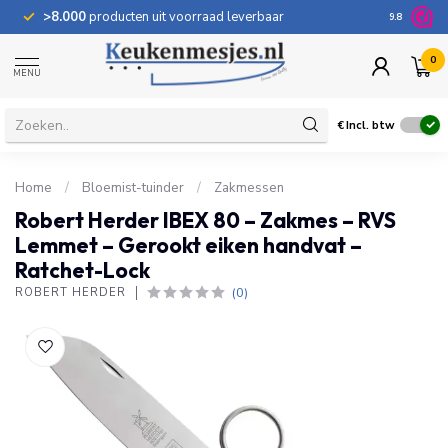
>8.000
producten uit voorraad leverbaar
100 dage
9.8
0
MENU
€
Incl. btw
Home
/
Bloemist-tuinder
/
Zakmessen
Robert Herder IBEX 80 – Zakmes – RVS
Lemmet – Gerookt eiken handvat –
Ratchet-Lock
(0)
ROBERT HERDER