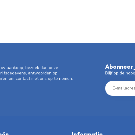
Abonneer j
f uw aankoop, bezoek dan onze
Blijf op de hoo
drijfsgegevens, antwoorden op
eren om contact met ons op te nemen.
eën
Informatie