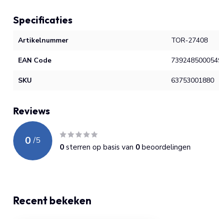
Specificaties
Artikelnummer
TOR-27408
EAN Code
739248500054
SKU
63753001880
Reviews
0
/
5
0
sterren op basis van
0
beoordelingen
Recent bekeken