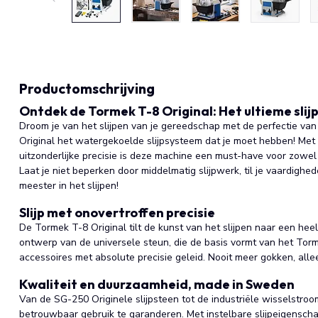
Productomschrijving
Ontdek de Tormek T-8 Original: Het ultieme sli
Droom je van het slijpen van je gereedschap met de perfectie van
Original het watergekoelde slijpsysteem dat je moet hebben! Met zi
uitzonderlijke precisie is deze machine een must-have voor zowel
Laat je niet beperken door middelmatig slijpwerk, til je vaardig
meester in het slijpen!
Slijp met onovertroffen precisie
De Tormek T-8 Original tilt de kunst van het slijpen naar een he
ontwerp van de universele steun, die de basis vormt van het Torm
accessoires met absolute precisie geleid. Nooit meer gokken, all
Kwaliteit en duurzaamheid, made in Sweden
Van de SG-250 Originele slijpsteen tot de industriële wisselstro
betrouwbaar gebruik te garanderen. Met instelbare slijpeigenscha