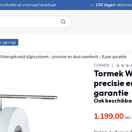
roducten uit voorraad leverbaar
100 dagen
retourrec
e op=op
atergekoeld slijpsysteem – precisie en duurzaamheid – 8 jaar garantie
TORMEK
Tormek Wa
precisie 
garantie
Ook beschikbaa
1.199,00
Incl