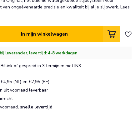
8 Original, het ultieme watergekoelde slijpsysteem voor
t van ongeëvenaarde precisie en kwaliteit bij al je slijpwerk.
Lees
In mijn winkelwagen
bij leverancier, levertijd: 4-8 werkdagen
Billink of gespreid in 3 termijnen met IN3
€4,95 (NL) en €7,95 (BE)
 uit voorraad leverbaar
urrecht
 voorraad,
snelle levertijd