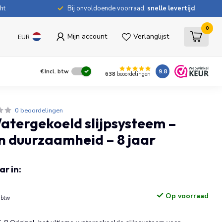
ht
Bij onvoldoende voorraad,
snelle levertijd
0
Mijn account
Verlanglijst
EUR
9.8
€
Incl. btw
638
beoordelingen
0 beoordelingen
tergekoeld slijpsysteem –
en duurzaamheid – 8 jaar
r in:
Op voorraad
. btw