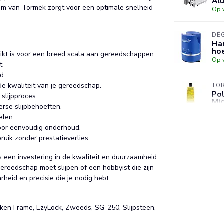
Al
teem van Tormek zorgt voor een optimale snelheid
Op 
DÉ
Han
hoe
hikt is voor een breed scala aan gereedschappen.
Op 
t.
d.
e kwaliteit van je gereedschap.
TO
Pol
 slijpproces.
Mic
erse slijpbehoeften.
Op 
elen.
voor eenvoudig onderhoud.
DÉ
uik zonder prestatieverlies.
Ele
pro
s een investering in de kwaliteit en duurzaamheid
Op 
gereedschap moet slijpen of een hobbyist die zijn
eid en precisie die je nodig hebt.
inken Frame, EzyLock, Zweeds, SG-250, Slijpsteen,