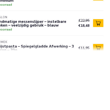
uminium
voorraad
GLON
€22,95
dmatige messenslijper – instelbare
ken – veelzijdig gebruik – blauw
€18,48
voorraad
RMEK
ijstpasta – Spiegelgladde Afwerking – 3
€11,95
ron – 70g
voorraad
GLON
ktrische slijpmachine – watergekoeld –
€1.042,95
fessioneel – groot model – rood
voorraad