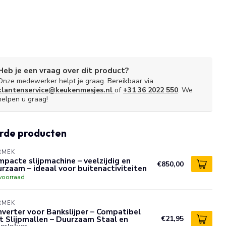
Heb je een vraag over dit product?
Onze medewerker helpt je graag. Bereikbaar via
klantenservice@keukenmesjes.nl
of
+31 36 2022 550
. We
helpen u graag!
rde producten
RMEK
pacte slijpmachine – veelzijdig en
€850,00
rzaam – ideaal voor buitenactiviteiten
voorraad
RMEK
verter voor Bankslijper – Compatibel
 Slijpmallen – Duurzaam Staal en
€21,95