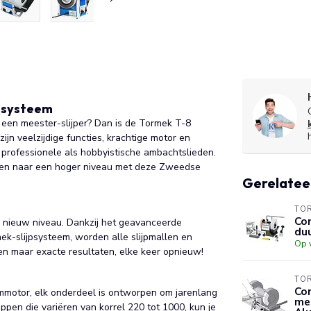
jpsysteem
 een meester-slijper? Dan is de Tormek T-8
jn veelzijdige functies, krachtige motor en
 professionele als hobbyistische ambachtslieden.
heden naar een hoger niveau met deze Zweedse
Gerelatee
TO
Com
el nieuw niveau. Dankzij het geavanceerde
duu
ek-slijpsysteem, worden alle slijpmallen en
Op 
een maar exacte resultaten, elke keer opnieuw!
TO
Con
ommotor, elk onderdeel is ontworpen om jarenlang
met
ppen die variëren van korrel 220 tot 1000, kun je