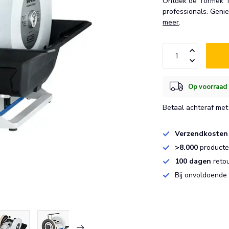
Ontdek de Tormek T-
professionals. Genie
meer
.
Op voorraad 
Betaal achteraf met 
Verzendkosten
>8.000
producten
100 dagen
reto
Bij onvoldoende