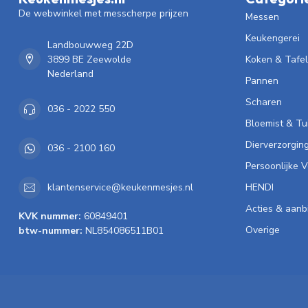
De webwinkel met messcherpe prijzen
Messen
Keukengerei
Landbouwweg 22D
3899 BE Zeewolde
Koken & Tafe
Nederland
Pannen
Scharen
036 - 2022 550
Bloemist & Tu
Dierverzorgin
036 - 2100 160
Persoonlijke 
HENDI
klantenservice@keukenmesjes.nl
Acties & aanb
KVK nummer:
60849401
Overige
btw-nummer:
NL854086511B01