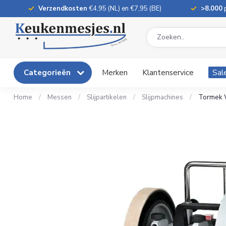
Verzendkosten
€4,95 (NL) en €7,95 (BE)
>8.000
p
Categorieën
Merken
Klantenservice
Sal
Home
/
Messen
/
Slijpartikelen
/
Slijpmachines
/
Tormek W