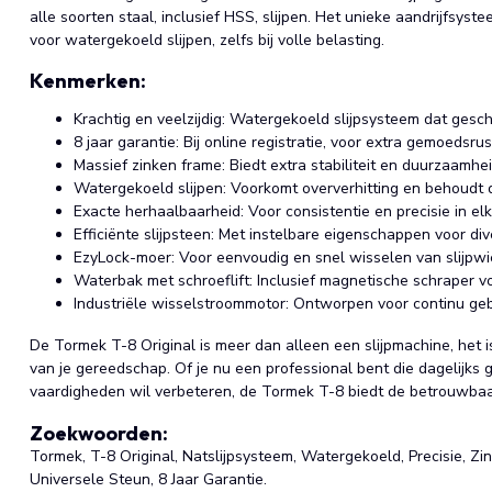
alle soorten staal, inclusief HSS, slijpen. Het unieke aandrijfsys
voor watergekoeld slijpen, zelfs bij volle belasting.
Kenmerken:
Krachtig en veelzijdig: Watergekoeld slijpsysteem dat gesc
8 jaar garantie: Bij online registratie, voor extra gemoedsrus
Massief zinken frame: Biedt extra stabiliteit en duurzaamhei
Watergekoeld slijpen: Voorkomt oververhitting en behoudt d
Exacte herhaalbaarheid: Voor consistentie en precisie in elk
Efficiënte slijpsteen: Met instelbare eigenschappen voor div
EzyLock-moer: Voor eenvoudig en snel wisselen van slijpwi
Waterbak met schroeflift: Inclusief magnetische schraper 
Industriële wisselstroommotor: Ontworpen voor continu gebr
De Tormek T-8 Original is meer dan alleen een slijpmachine, het i
van je gereedschap. Of je nu een professional bent die dagelijks 
vaardigheden wil verbeteren, de Tormek T-8 biedt de betrouwbaarh
Zoekwoorden:
Tormek, T-8 Original, Natslijpsysteem, Watergekoeld, Precisie, Z
Universele Steun, 8 Jaar Garantie.