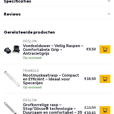
Specificaties
Reviews
Gerelateerde producten
DÉGLON
Voedselduwer – Veilig Raspen –
Comfortabele Grip –
€9,50
Antracietgrijs
Op voorraad
TRIANGLE
Nootmuskaatrasp – Compact
en Efficiënt – Ideaal voor
€16,50
Specerijen
Op voorraad
DÉGLON
Grofkorrelige rasp –
€15,50
Stop'Glisse® technologie –
Duurzaam en comfortabel – 39
€10,61