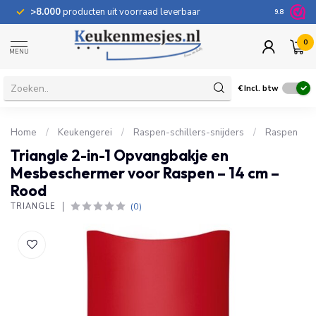
>8.000
producten uit voorraad leverbaar
100 dage
9.8
0
MENU
€
Incl. btw
Home
/
Keukengerei
/
Raspen-schillers-snijders
/
Raspen
Triangle 2-in-1 Opvangbakje en
Mesbeschermer voor Raspen – 14 cm –
Rood
(0)
TRIANGLE