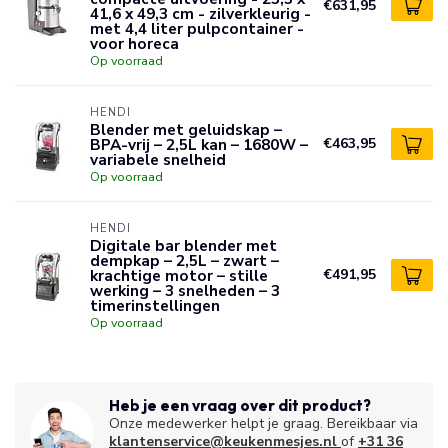
€631,95
41,6 x 49,3 cm - zilverkleurig -
met 4,4 liter pulpcontainer -
voor horeca
Op voorraad
HENDI
Blender met geluidskap –
BPA-vrij – 2,5L kan – 1680W –
€463,95
variabele snelheid
Op voorraad
HENDI
Digitale bar blender met
dempkap – 2,5L – zwart –
krachtige motor – stille
€491,95
werking – 3 snelheden – 3
timerinstellingen
Op voorraad
Heb je een vraag over dit product?
Onze medewerker helpt je graag. Bereikbaar via
klantenservice@keukenmesjes.nl
of
+31 36