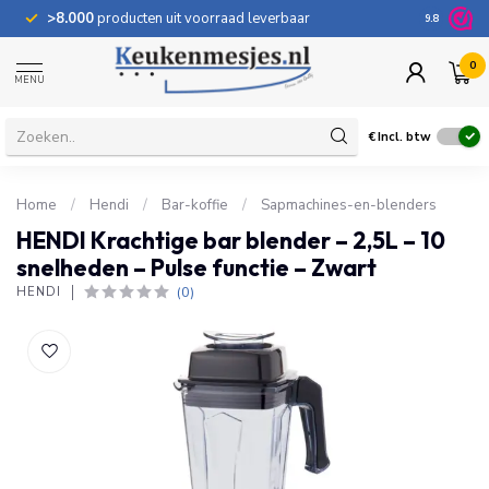
>8.000
producten uit voorraad leverbaar
100 dage
9.8
0
MENU
€
Incl. btw
Home
/
Hendi
/
Bar-koffie
/
Sapmachines-en-blenders
HENDI Krachtige bar blender – 2,5L – 10
snelheden – Pulse functie – Zwart
(0)
HENDI