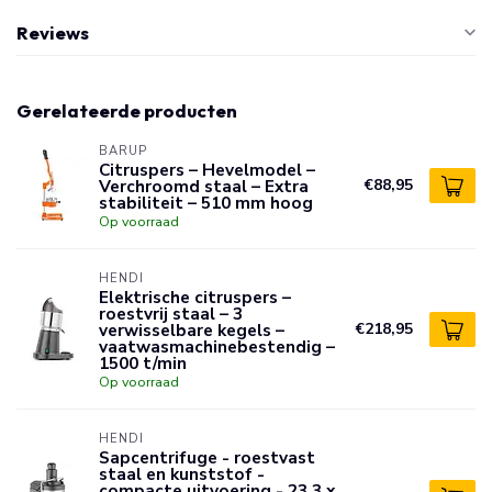
Reviews
Gerelateerde producten
BARUP
Citruspers – Hevelmodel –
Verchroomd staal – Extra
€88,95
stabiliteit – 510 mm hoog
Op voorraad
HENDI
Elektrische citruspers –
roestvrij staal – 3
verwisselbare kegels –
€218,95
vaatwasmachinebestendig –
1500 t/min
Op voorraad
HENDI
Sapcentrifuge - roestvast
staal en kunststof -
compacte uitvoering - 23,3 x