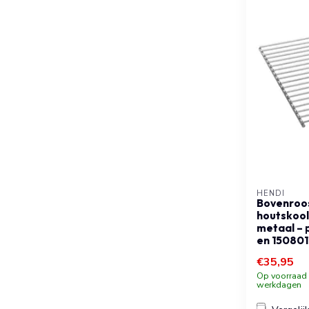
HENDI
Bovenroo
houtskoo
metaal – 
en 150801
€35,95
Op voorraad b
werkdagen