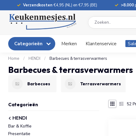
Verzendkosten
€4,95 (NL) en €7,95 (BE)
>8.000
p
Categorieën
Merken
Klantenservice
Sal
Home
/
HENDI
/
Barbecues & terrasverwarmers
Barbecues & terrasverwarmers
Barbecues
Terrasverwarmers
52
P
Categorieën
HENDI
Bar & Koffie
Presentatie