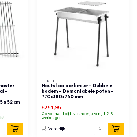
HENDI
master
Houtskoolbarbecue – Dubbele
al –
bodem – Demontabele poten –
770x380x760 mm
5 x 52 cm
€251,95
Op voorraad bij leverancier, levertijd: 2-3
is!
werkdagen
Vergelijk