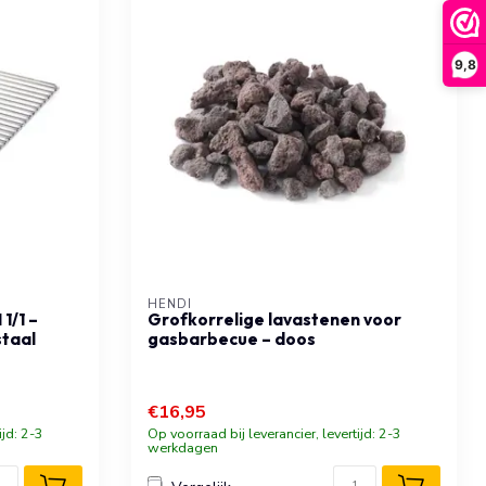
9,8
HENDI
1/1 –
Grofkorrelige lavastenen voor
staal
gasbarbecue – doos
€16,95
ijd: 2-3
Op voorraad bij leverancier, levertijd: 2-3
werkdagen