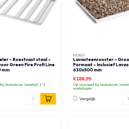
HENDI
ler – Roestvast staal –
Lavasteenrooster – Groo
oor Green Fire Profi Line
Formaat – Inclusief Lava
0 mm
630x500 mm
€188,95
ij leverancier, levertijd: 2-3
Op voorraad bij leverancier, levert
werkdagen
k
Vergelijk