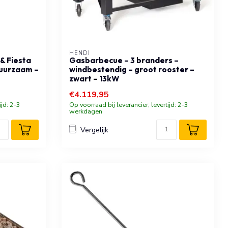
HENDI
& Fiesta
Gasbarbecue – 3 branders –
duurzaam –
windbestendig – groot rooster –
zwart – 13kW
€4.119,95
ijd: 2-3
Op voorraad bij leverancier, levertijd: 2-3
werkdagen
Vergelijk