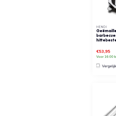
HENDI
Geëmaille
barbecue
hittebest
€53,95
Voor 16:00 b
Vergelij