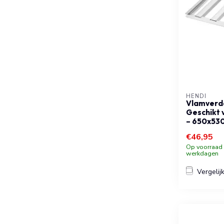
HENDI
Vlamverde
Geschikt v
– 650x53
€46,95
Op voorraad b
werkdagen
Vergelij