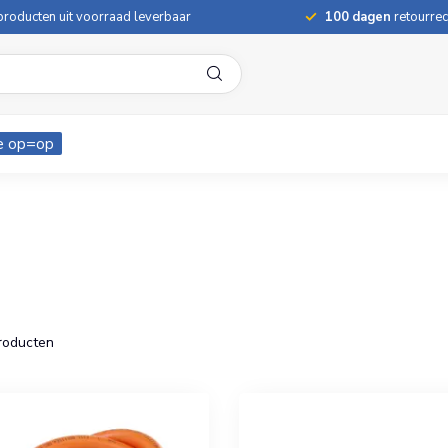
roducten uit voorraad leverbaar
100 dagen
retourrec
e op=op
roducten