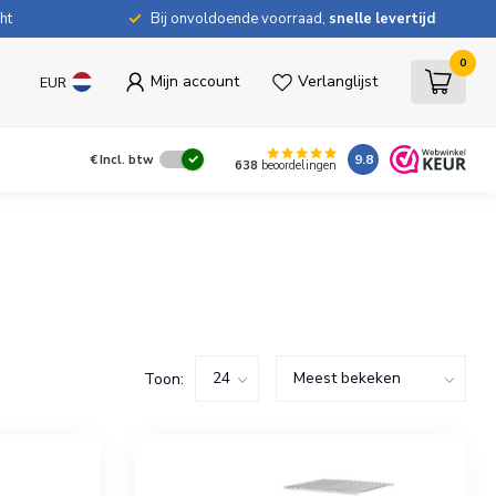
ht
Bij onvoldoende voorraad,
snelle levertijd
0
Mijn account
Verlanglijst
EUR
9.8
€
Incl. btw
638
beoordelingen
Toon: