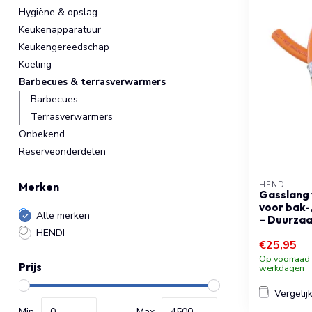
Hygiëne & opslag
Keukenapparatuur
Keukengereedschap
Koeling
Barbecues & terrasverwarmers
Barbecues
Terrasverwarmers
Onbekend
Reserveonderdelen
HENDI
Merken
Gasslang 
voor bak-,
Alle merken
– Duurzaa
HENDI
€25,95
Op voorraad b
Prijs
werkdagen
Vergelij
Min
Max